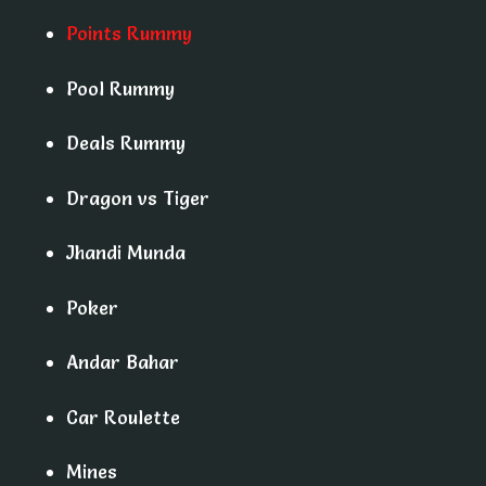
Points Rummy
Pool Rummy
Deals Rummy
Dragon vs Tiger
Jhandi Munda
Poker
Andar Bahar
Car Roulette
Mines