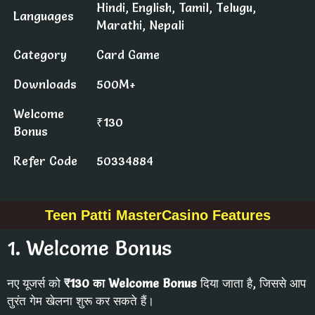
Hindi, English, Tamil, Telugu,
Languages
Marathi, Nepali
Category
Card Game
Downloads
500M+
Welcome
₹130
Bonus
Refer Code
50334884
Teen Patti MasterCasino Features
1. Welcome Bonus
नए यूजर्स को
₹130 का Welcome Bonus
दिया जाता है, जिससे आप
तुरंत गेम खेलना शुरू कर सकते हैं।